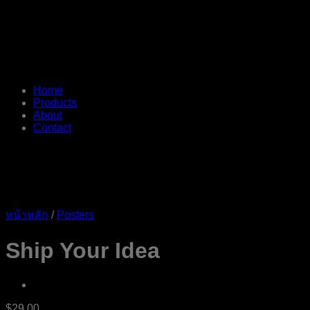
Home
Products
About
Contact
หน้าหลัก
/
Posters
Ship Your Idea
$
29.00