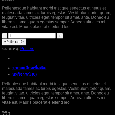
Pellentesque habitant morbi tristique senectus et netus et
malesuada fames ac turpis egestas. Vestibulum tortor quam,
feugiat vitae, ultricies eget, tempor sit amet, ante. Donec eu
libero sit amet quam egestas semper. Aenean ultricies mi
vitae est. Mauris placerat eleifend leo.
จำนวน
Ship
หยิบใส่ตะกร้า
Your
หมวดหมู่:
Posters
Idea
ชิ้น
รายละเอียดเพิ่มเติม
บทวิจารณ์ (0)
Pellentesque habitant morbi tristique senectus et netus et
malesuada fames ac turpis egestas. Vestibulum tortor quam,
feugiat vitae, ultricies eget, tempor sit amet, ante. Donec eu
libero sit amet quam egestas semper. Aenean ultricies mi
vitae est. Mauris placerat eleifend leo.
รีวิว