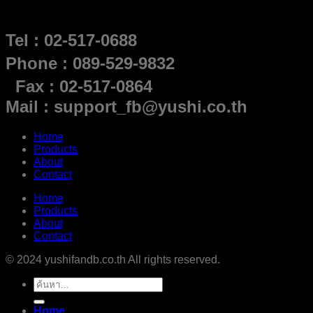
Tel : 02-517-0688
Phone : 089-529-9832
Fax : 02-517-0864
Mail : support_fb@yushi.co.th
Home
Products
About
Contact
Home
Products
About
Contact
© 2024 yushifandb.co.th All rights reserved.
ค้นหา:
Home