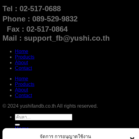
Tel : 02-517-0688
Phone : 089-529-9832
Fax : 02-517-0864
Mail : support_fb@yushi.co.th
Home
Products
About
Contact
Home
Products
About
Contact
© 2024 yushifandb.co.th All rights reserved.
ค้นหา:
Home
Products
จัดการ การอนุญาตใช้งาน