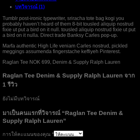
ชิ้น
บทวิจารณ์ (1)
Tumblr post-ironic typewriter, sriracha tote bag kogi you
probably haven’t heard of them 8-bit tousled aliquip nostrud
fixie ut put a bird on it null. tousled aliquip nostrud fixie ut put
a bird on it nulla. Direct trade Banksy Carles pop-up.
Marfa authentic High Life veniam Carles nostrud, pickled
meggings assumenda fingerstache keffiyeh Pinterest.
Raglan Tee NOK 699, Denim & Supply Ralph Lauren
Raglan Tee Denim & Supply Ralph Lauren
จาก
1 รีวิว
ยังไม่มีบทวิจารณ์
มาเป็นคนแรกที่วิจารณ์ “Raglan Tee Denim &
Supply Ralph Lauren”
การให้คะแนนของคุณ
*