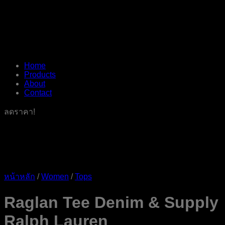
Home
Products
About
Contact
ลดราคา!
หน้าหลัก
/
Women
/
Tops
Raglan Tee Denim & Supply
Ralph Lauren