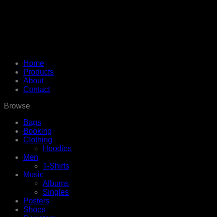
Home
Products
About
Contact
Browse
Bags
Booking
Clothing
Hoodies
Men
T-Shirts
Music
Albums
Singles
Posters
Shoes